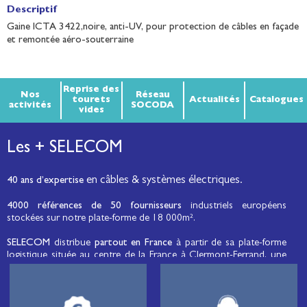
Descriptif
Gaine ICTA 3422,noire, anti-UV, pour protection de câbles en façade
et remontée aéro-souterraine
Reprise des
Nos
Réseau
tourets
Actualités
Catalogues
activités
SOCODA
vides
Les + SELECOM
en câbles & systèmes électriques.
40 ans d’expertise
4000 références de 50 fournisseurs
industriels européens
stockées sur notre plate-forme de 18 000m².
SELECOM
distribue
partout en France
à partir de sa plate-forme
logistique située au centre de la France à Clermont-Ferrand, une
large gamme de fils et câbles d’énergie et de communication, de
câbles de réseaux et matériels de raccordement, de matériel
électrique
moyenne tension et basse tension
, de matériel
d’éclairage public et d'éco-mobilité destinée aux professionnels de