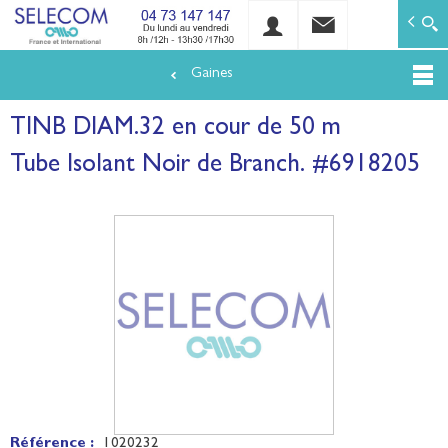
SELECOM
Matériels de réseaux électriques basse tension et mo
Gaines
Aller
au
TINB DIAM.32 en cour de 50 m
contenu
principal
Tube Isolant Noir de Branch. #6918205
Référence :
1020232