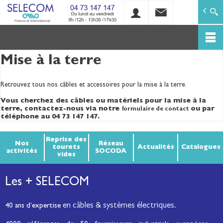
SELECOM
Matériels de réseaux électriques basse tension et mo
Aller
Mise à la terre
au
contenu
principal
Retrouvez tous nos câbles et accessoires pour la mise à la terre.
Vous cherchez des câbles ou matériels pour la mise à la
terre, contactez-nous via notre
ou par
formulaire de contact
téléphone au 04 73 147 147.
Reprise des
Nos
Réseau
tourets
Actualités
Catalogues
activités
SOCODA
vides
Les + SELECOM
en câbles & systèmes électriques.
40 ans d’expertise