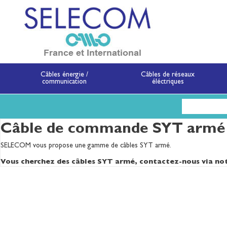
SELECOM
Matériels de réseau
Câbles énergie /
Câbles de réseaux
communication
éléctriques
Aller
au
contenu
principal
Câble de commande SYT armé
SELECOM vous propose une gamme de câbles SYT armé.
Vous cherchez des câbles SYT armé, contactez-nous via no