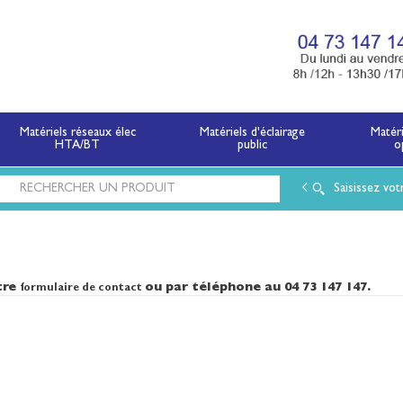
x électriques basse tension et moyenne tension.
Matériels réseaux élec
Matériels d'éclairage
Matér
HTA/BT
public
o
Saisissez vot
tre
ou par téléphone au 04 73 147 147.
formulaire de contact