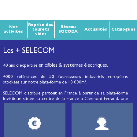
Reprise des
Nos
Réseau
tourets
Actualités
Catalogues
activités
SOCODA
vides
Les + SELECOM
en câbles & systèmes électriques.
40 ans d’expertise
4000 références de 50 fournisseurs
industriels européens
stockées sur notre plate-forme de 18 000m².
SELECOM
distribue
partout en France
à partir de sa plate-forme
logistique située au centre de la France à Clermont-Ferrand, une
large gamme de fils et câbles d’énergie et de communication, de
câbles de réseaux et matériels de raccordement, de matériel
électrique
moyenne tension et basse tension
, de matériel
d’éclairage public et d'éco-mobilité destinée aux professionnels de
l’électricité.