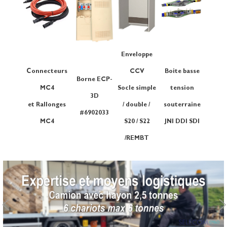
Enveloppe
c
onnecteurs
CCV
Boite basse
Borne ECP-
MC4
Socle simple
tension
3D
et Rallonges
/ double /
souterraine
#6902033
MC4
S20 / S22
JNI DDI SDI
/REMBT