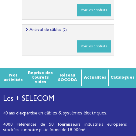
Voir les produits
Antivol de câbles
(2)
Voir les produits
Reprise des
Nos
Réseau
tourets
Actualités
Catalogues
activités
SOCODA
vides
Les + SELECOM
en câbles & systèmes électriques.
40 ans d’expertise
4000 références de 50 fournisseurs
industriels européens
stockées sur notre plate-forme de 18 000m².