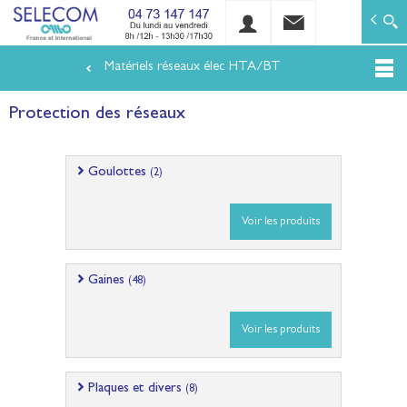
SELECOM
Matériels de réseaux électriques basse tension et mo
Matériels réseaux élec HTA/BT
Aller
au
Protection des réseaux
contenu
principal
Goulottes
(2)
Voir les produits
Gaines
(48)
Voir les produits
Plaques et divers
(8)