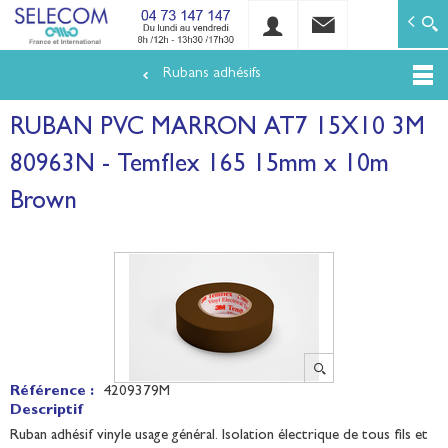
SELECOM
Matériels de réseaux électriques basse tension et mo
Rubans adhésifs
Aller
au
RUBAN PVC MARRON AT7 15X10 3M
contenu
principal
80963N - Temflex 165 15mm x 10m
Brown
Référence :
4209379M
Descriptif
Ruban adhésif vinyle usage général. Isolation électrique de tous fils et