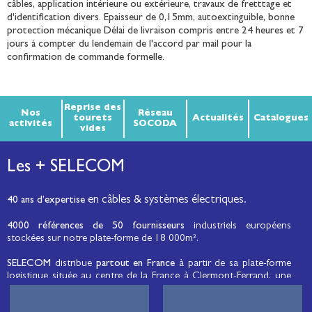
câbles, application intérieure ou extérieure, travaux de fretttage et
d'identification divers. Epaisseur de 0,15mm, autoextinguible, bonne
protection mécanique Délai de livraison compris entre 24 heures et 7
jours à compter du lendemain de l'accord par mail pour la
confirmation de commande formelle.
Reprise des
Nos
Réseau
tourets
Actualités
Catalogues
activités
SOCODA
vides
Les + SELECOM
en câbles & systèmes électriques.
40 ans d’expertise
4000 références de 50 fournisseurs
industriels européens
stockées sur notre plate-forme de 18 000m².
SELECOM
distribue
partout en France
à partir de sa plate-forme
logistique située au centre de la France à Clermont-Ferrand, une
large gamme de fils et câbles d’énergie et de communication, de
câbles de réseaux et matériels de raccordement, de matériel