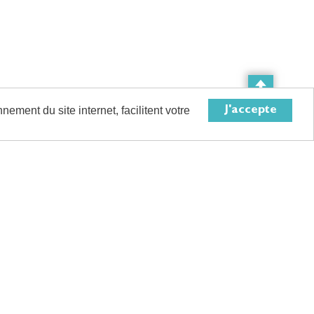
Actualités
Catalogues
ement du site internet, facilitent votre
J'accepte
 de fils et câbles d’énergie et de communication, de câbles de réseaux
 aux professionnels de l’électricité.
ère, cimenterie, centre de loisirs
(camping, hôtellerie de plein-air
, parc
ue, station de pompage, intégrateur pour l’industrie, centre de formation,
r métier et livrable sous J+1 à J+7 pour nos produits tenus en stock,
A
, 1er réseau français de distributeurs indépendants pour le Bâtiment
DITIONS DE
EXPEDITION