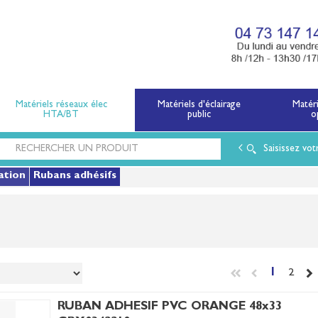
x électriques basse tension et moyenne tension.
Matériels réseaux élec
Matériels d'éclairage
Matér
HTA/BT
public
o
Saisissez vot
ation
Rubans adhésifs
1
2
RUBAN ADHESIF PVC ORANGE 48x33