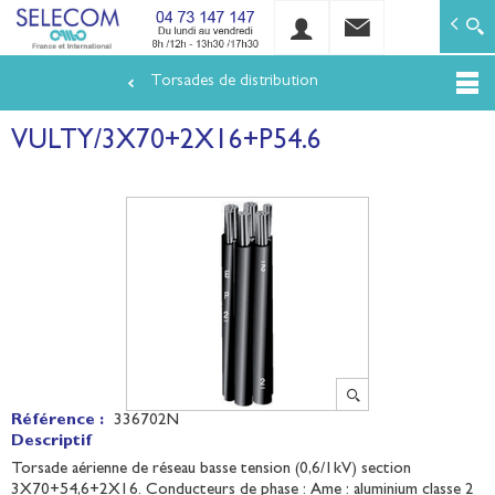
SELECOM
Matériels de réseaux électriques basse tension et mo
Torsades de distribution
Aller
au
VULTY/3X70+2X16+P54.6
contenu
principal
Référence :
336702N
Descriptif
Torsade aérienne de réseau basse tension (0,6/1kV) section
3X70+54,6+2X16. Conducteurs de phase : Ame : aluminium classe 2