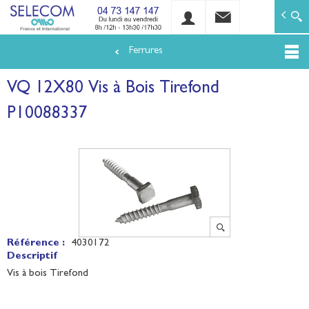
SELECOM
Matériels de réseaux électriques basse tension et mo
Ferrures
Aller
au
VQ 12X80 Vis à Bois Tirefond
contenu
principal
P10088337
Référence :
4030172
Descriptif
Vis à bois Tirefond