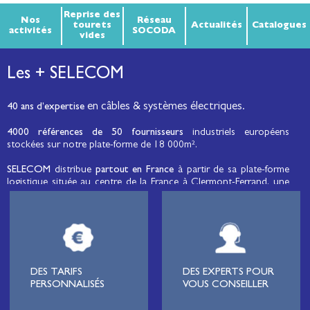
Reprise des
Nos
Réseau
tourets
Actualités
Catalogues
activités
SOCODA
vides
Les + SELECOM
en câbles & systèmes électriques.
40 ans d’expertise
4000 références de 50 fournisseurs
industriels européens
stockées sur notre plate-forme de 18 000m².
SELECOM
distribue
partout en France
à partir de sa plate-forme
logistique située au centre de la France à Clermont-Ferrand, une
large gamme de fils et câbles d’énergie et de communication, de
câbles de réseaux et matériels de raccordement, de matériel
électrique
moyenne tension et basse tension
, de matériel
d’éclairage public et d'éco-mobilité destinée aux professionnels de
l’électricité.
Lignard
, monteur de réseaux électriques, installateur électrique,
DES TARIFS
DES EXPERTS POUR
tableautier, collectivité, municipalité, exploitation agricole,
PERSONNALISÉS
VOUS CONSEILLER
exploitant de carrière, cimenterie, centre de loisirs
(camping,
hôtellerie de plein-air
, parc d’attraction, station de ski, club de