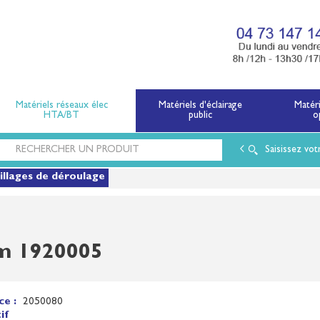
x électriques basse tension et moyenne tension.
Matériels réseaux élec
Matériels d'éclairage
Matér
HTA/BT
public
o
Saisissez vot
illages de déroulage
mm 1920005
ce :
2050080
if