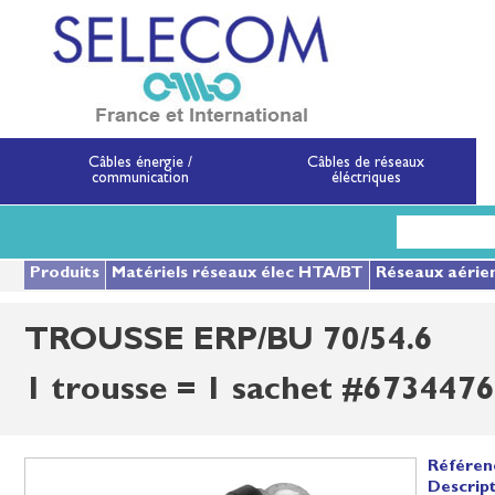
SELECOM
Matériels de réseau
Câbles énergie /
Câbles de réseaux
communication
éléctriques
Aller
au
contenu
principal
Produits
Matériels réseaux élec HTA/BT
Réseaux aérie
TROUSSE ERP/BU 70/54.6
1 trousse = 1 sachet #6734476
Référen
Descript