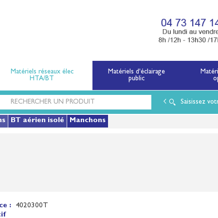
x électriques basse tension et moyenne tension.
Matériels réseaux élec
Matériels d'éclairage
Matér
HTA/BT
public
o
Saisissez vot
ns
BT aérien isolé
Manchons
ce :
4020300T
if