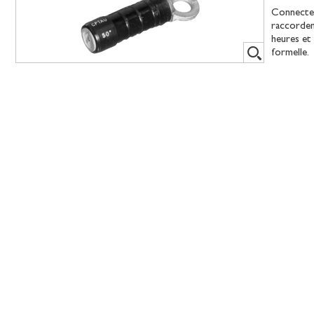
Connecteu
raccordem
heures et
formelle.