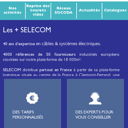
Reprise des
Nos
Réseau
tourets
Actualités
Catalogues
activités
SOCODA
vides
Les + SELECOM
en câbles & systèmes électriques.
40 ans d’expertise
4000 références de 50 fournisseurs
industriels européens
stockées sur notre plate-forme de 18 000m².
SELECOM
distribue
partout en France
à partir de sa plate-forme
logistique située au centre de la France à Clermont-Ferrand, une
large gamme de fils et câbles d’énergie et de communication, de
câbles de réseaux et matériels de raccordement, de matériel
électrique
moyenne tension et basse tension
, de matériel
d’éclairage public et d'éco-mobilité destinée aux professionnels de
l’électricité.
Lignard
, monteur de réseaux électriques, installateur électrique,
DES TARIFS
DES EXPERTS POUR
tableautier, collectivité, municipalité, exploitation agricole,
PERSONNALISÉS
VOUS CONSEILLER
exploitant de carrière, cimenterie, centre de loisirs
(camping,
hôtellerie de plein-air
, parc d’attraction, station de ski, club de