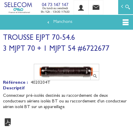
SELECOM
Matériels de réseaux électriques basse tension et mo
Manchons
Aller
au
TROUSSE EJPT 70-54.6
contenu
principal
3 MJPT 70 + 1 MJPT 54 #6722677
Référence :
4020204T
Descriptif
Connecteur pré-isolés destinés au raccordement de deux
conducteurs aériens isolés BT ou au raccordement d'un conducteur
aérien isolé BT sur un appareillage.