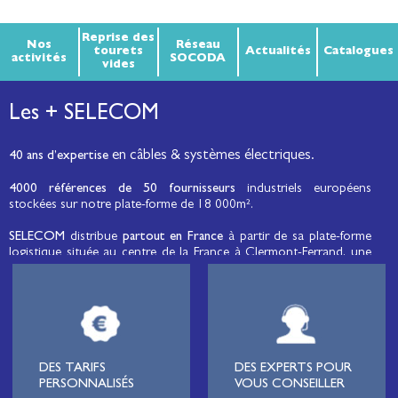
Reprise des
Nos
Réseau
tourets
Actualités
Catalogues
activités
SOCODA
vides
Les + SELECOM
en câbles & systèmes électriques.
40 ans d’expertise
4000 références de 50 fournisseurs
industriels européens
stockées sur notre plate-forme de 18 000m².
SELECOM
distribue
partout en France
à partir de sa plate-forme
logistique située au centre de la France à Clermont-Ferrand, une
large gamme de fils et câbles d’énergie et de communication, de
câbles de réseaux et matériels de raccordement, de matériel
électrique
moyenne tension et basse tension
, de matériel
d’éclairage public et d'éco-mobilité destinée aux professionnels de
l’électricité.
Lignard
, monteur de réseaux électriques, installateur électrique,
DES TARIFS
DES EXPERTS POUR
tableautier, collectivité, municipalité, exploitation agricole,
PERSONNALISÉS
VOUS CONSEILLER
exploitant de carrière, cimenterie, centre de loisirs
(camping,