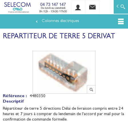
SELECOM
Matériels de réseaux électriques basse tension et mo
Colonnes électriques
Aller
au
REPARTITEUR DE TERRE 5 DERIVAT
contenu
principal
Référence :
4480350
Descriptif
Répartiteur de terre 5 directions Délai de livraison compris entre 24
heures et 7 jours à compter du lendemain de l'accord par mail pour la
confirmation de commande formelle.