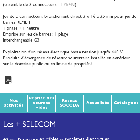
(ensemble de 2 connecteurs : 1 Ph+N)
Jeu de 2 connecteurs branchement direct 3 x 16 à 35 mm pour jeu de
barres REMBT
1 phase + 1 neutre
Emprise sur jeu de barres : 1 plage
Interchangeable G3
Exploitation d'un réseau électrique basse tension jusqu'à 440 V
Produits d'émergence de réseaux souterrains installés en extérieur
sur le domaine public ou en limite de propriété.
Reprise des
Nos
Réseau
tourets
Actualités
Catalogues
activités
SOCODA
vides
Les + SELECOM
en câbles & systèmes électriques.