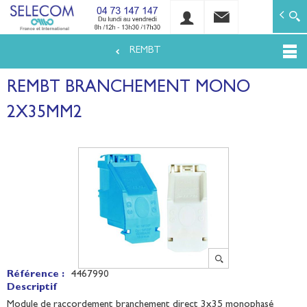
SELECOM
Matériels de réseaux électriques basse tension et mo
REMBT
Aller
au
REMBT BRANCHEMENT MONO
contenu
principal
2X35MM2
Référence :
4467990
Descriptif
Module de raccordement branchement direct 3x35 monophasé