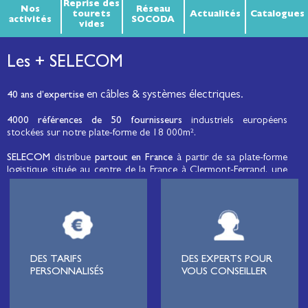
Reprise des
Nos
Réseau
tourets
Actualités
Catalogues
activités
SOCODA
vides
Les + SELECOM
en câbles & systèmes électriques.
40 ans d’expertise
4000 références de 50 fournisseurs
industriels européens
stockées sur notre plate-forme de 18 000m².
SELECOM
distribue
partout en France
à partir de sa plate-forme
logistique située au centre de la France à Clermont-Ferrand, une
large gamme de fils et câbles d’énergie et de communication, de
câbles de réseaux et matériels de raccordement, de matériel
électrique
moyenne tension et basse tension
, de matériel
d’éclairage public et d'éco-mobilité destinée aux professionnels de
l’électricité.
Lignard
, monteur de réseaux électriques, installateur électrique,
DES TARIFS
DES EXPERTS POUR
tableautier, collectivité, municipalité, exploitation agricole,
PERSONNALISÉS
VOUS CONSEILLER
exploitant de carrière, cimenterie, centre de loisirs
(camping,
hôtellerie de plein-air
, parc d’attraction, station de ski, club de
golf…), commune, mairie, collectivité locale, syndicat