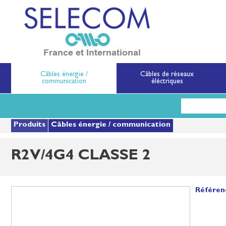
SELECOM
Matériels de réseau
Câbles énergie /
Câbles de réseaux
communication
éléctriques
Aller
au
contenu
principal
Produits
Câbles énergie / communication
R2V/4G4 CLASSE 2
Référen