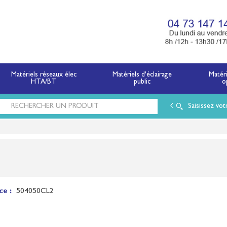
x électriques basse tension et moyenne tension.
Matériels réseaux élec
Matériels d'éclairage
Matér
HTA/BT
public
o
Saisissez vot
ce :
504050CL2