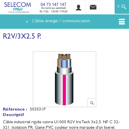
SELECOM
Matériels de réseaux électriques basse tension et mo
Câbles énergie / communication
Aller
au
R2V/3X2.5 P.
contenu
principal
Référence :
503031P
Descriptif
Câble industriel rigide cuivre U1000 R2V IrisTech 3x2,5. NF C 32-
321. Isolation PR. Gaine PVC couleur noire marquée d'un liseret