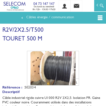
SELECOM
Matériels de réseaux électriques basse tension et mo
Câbles énergie / communication
Aller
au
R2V/2X2.5/T500
contenu
principal
TOURET 500 M
Référence :
502034
Descriptif
Câble industriel rigide cuivre U1000 R2V 2X2,5. Isolation PR. Gaine
PVC couleur noire. Couramment utilisés dans des installations