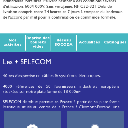
industrielles, tertiaires. Peuvent résister à des conditions sévères
d'utilisation. 600/1000V. Sans vert/jaune. NF C32-321 Délai de
livraison compris entre 24 heures et 7 jours à compter du lendemain
de l'accord par mail pour la confirmation de commande formelle.
Reprise des
Nos
Réseau
tourets
Actualités
Catalogues
activités
SOCODA
vides
Les + SELECOM
en câbles & systèmes électriques.
40 ans d’expertise
4000 références de 50 fournisseurs
industriels européens
stockées sur notre plate-forme de 18 000m².
SELECOM
distribue
partout en France
à partir de sa plate-forme
logistique située au centre de la France à Clermont-Ferrand, une
large gamme de fils et câbles d’énergie et de communication, de
câbles de réseaux et matériels de raccordement, de matériel
électrique
moyenne tension et basse tension
, de matériel