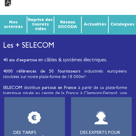
Reprise des
Nos
Réseau
tourets
Actualités
Catalogues
activités
SOCODA
vides
Les + SELECOM
en câbles & systèmes électriques.
40 ans d’expertise
4000 références de 50 fournisseurs
industriels européens
stockées sur notre plate-forme de 18 000m².
SELECOM
distribue
partout en France
à partir de sa plate-forme
logistique située au centre de la France à Clermont-Ferrand, une
large gamme de fils et câbles d’énergie et de communication, de
câbles de réseaux et matériels de raccordement, de matériel
électrique
moyenne tension et basse tension
, de matériel
d’éclairage public et d'éco-mobilité destinée aux professionnels de
l’électricité.
Lignard
, monteur de réseaux électriques, installateur électrique,
DES TARIFS
DES EXPERTS POUR