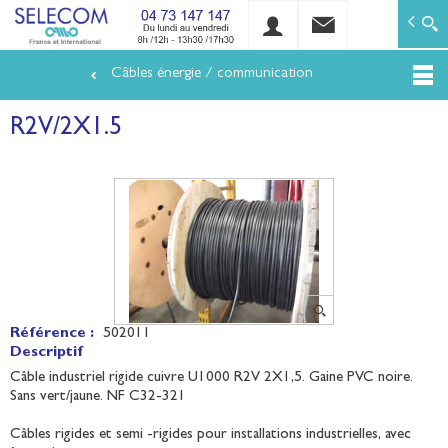
SELECOM
Matériels de réseaux électriques basse tension et mo
Câbles énergie / communication
Aller
au
R2V/2X1.5
contenu
principal
Référence :
502011
Descriptif
Câble industriel rigide cuivre U1000 R2V 2X1,5. Gaine PVC noire.
Sans vert/jaune. NF C32-321
Câbles rigides et semi -rigides pour installations industrielles, avec