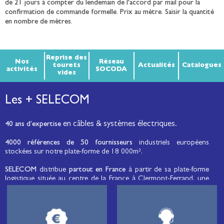
de 21 jours à compter du lendemain de l'accord par mail pour la
confirmation de commande formelle. Prix au mètre. Saisir la quantité
en nombre de mètres.
Reprise des
Nos
Réseau
tourets
Actualités
Catalogues
activités
SOCODA
vides
Les + SELECOM
en câbles & systèmes électriques.
40 ans d’expertise
4000 références de 50 fournisseurs
industriels européens
stockées sur notre plate-forme de 18 000m².
SELECOM
distribue
partout en France
à partir de sa plate-forme
logistique située au centre de la France à Clermont-Ferrand, une
large gamme de fils et câbles d’énergie et de communication, de
câbles de réseaux et matériels de raccordement, de matériel
électrique
moyenne tension et basse tension
, de matériel
d’éclairage public et d'éco-mobilité destinée aux professionnels de