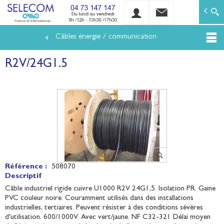
SELECOM
Matériels de réseaux électriques basse tension et mo
Câbles énergie / communication
Aller
au
R2V/24G1.5
contenu
principal
Référence :
508070
Descriptif
Câble industriel rigide cuivre U1000 R2V 24G1,5. Isolation PR. Gaine
PVC couleur noire. Couramment utilisés dans des installations
industrielles, tertiaires. Peuvent résister à des conditions sévères
d'utilisation. 600/1000V. Avec vert/jaune. NF C32-321 Délai moyen