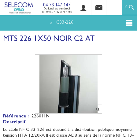
SELECOM
Matériels de réseaux électriques basse tension et mo
C33-226
Aller
au
MTS 226 1X50 NOIR C2 AT
contenu
principal
Référence :
226011N
Descriptif
Le câble NF C 33-226 est destiné à la distribution publique moyenne
tension HTA 12/20kV. Il est classé AD8 au sens de la norme NF C 13-