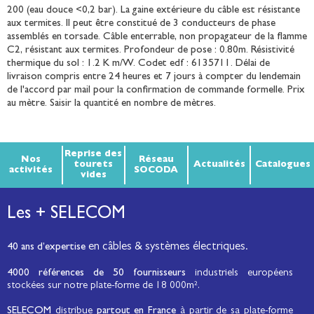
200 (eau douce <0,2 bar). La gaine extérieure du câble est résistante
aux termites. Il peut être constitué de 3 conducteurs de phase
assemblés en torsade. Câble enterrable, non propagateur de la flamme
C2, résistant aux termites. Profondeur de pose : 0.80m. Résistivité
thermique du sol : 1.2 K m/W. Codet edf : 6135711. Délai de
livraison compris entre 24 heures et 7 jours à compter du lendemain
de l'accord par mail pour la confirmation de commande formelle. Prix
au mètre. Saisir la quantité en nombre de mètres.
Reprise des
Nos
Réseau
tourets
Actualités
Catalogues
activités
SOCODA
vides
Les + SELECOM
en câbles & systèmes électriques.
40 ans d’expertise
4000 références de 50 fournisseurs
industriels européens
stockées sur notre plate-forme de 18 000m².
SELECOM
distribue
partout en France
à partir de sa plate-forme