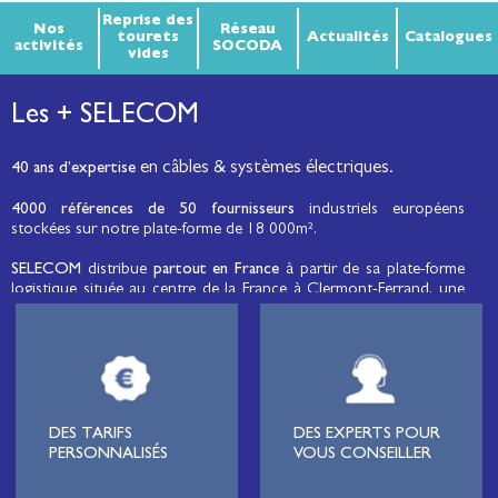
Reprise des
Nos
Réseau
tourets
Actualités
Catalogues
activités
SOCODA
vides
Les + SELECOM
en câbles & systèmes électriques.
40 ans d’expertise
4000 références de 50 fournisseurs
industriels européens
stockées sur notre plate-forme de 18 000m².
SELECOM
distribue
partout en France
à partir de sa plate-forme
logistique située au centre de la France à Clermont-Ferrand, une
large gamme de fils et câbles d’énergie et de communication, de
câbles de réseaux et matériels de raccordement, de matériel
électrique
moyenne tension et basse tension
, de matériel
d’éclairage public et d'éco-mobilité destinée aux professionnels de
l’électricité.
Lignard
, monteur de réseaux électriques, installateur électrique,
DES TARIFS
DES EXPERTS POUR
tableautier, collectivité, municipalité, exploitation agricole,
PERSONNALISÉS
VOUS CONSEILLER
exploitant de carrière, cimenterie, centre de loisirs
(camping,
hôtellerie de plein-air
, parc d’attraction, station de ski, club de