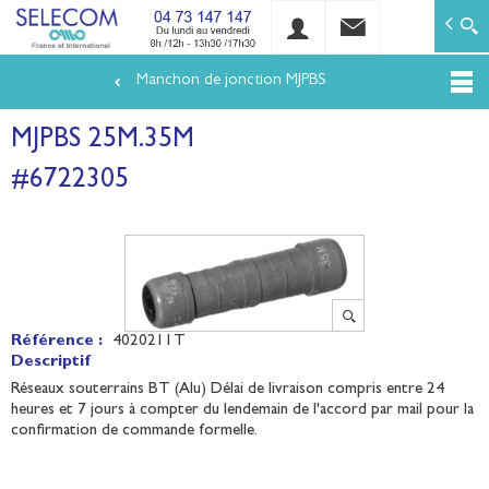
SELECOM
Matériels de réseaux électriques basse tension et mo
Manchon de jonction MJPBS
Aller
au
MJPBS 25M.35M
contenu
principal
#6722305
Référence :
4020211T
Descriptif
Réseaux souterrains BT (Alu) Délai de livraison compris entre 24
heures et 7 jours à compter du lendemain de l'accord par mail pour la
confirmation de commande formelle.