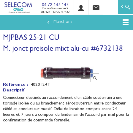
SELECOM
Matériels de réseaux électriques basse tension et mo
Manchons
Aller
au
MJPBAS 25-21 CU
contenu
principal
M. jonct preisole mixt alu-cu #6732138
Référence :
4020124T
Descriptif
Connecteur destinés au raccordement d'un câble souterrain à une
torsade isolée ou au branchement aérosouterrain entre conducteur
câblé et conducteur massif. Délai de livraison compris entre 24
heures et 7 jours à compter du lendemain de l'accord par mail pour la
confirmation de commande formelle.