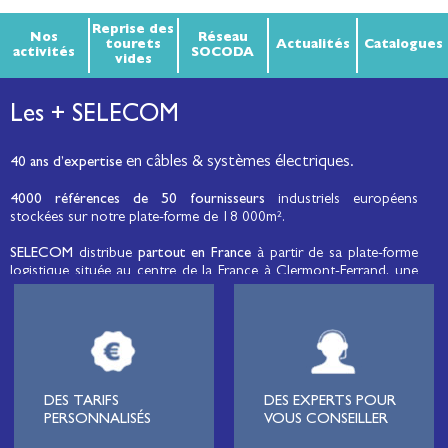
Reprise des
Nos
Réseau
tourets
Actualités
Catalogues
activités
SOCODA
vides
Les + SELECOM
en câbles & systèmes électriques.
40 ans d’expertise
4000 références de 50 fournisseurs
industriels européens
stockées sur notre plate-forme de 18 000m².
SELECOM
distribue
partout en France
à partir de sa plate-forme
logistique située au centre de la France à Clermont-Ferrand, une
large gamme de fils et câbles d’énergie et de communication, de
câbles de réseaux et matériels de raccordement, de matériel
électrique
moyenne tension et basse tension
, de matériel
d’éclairage public et d'éco-mobilité destinée aux professionnels de
l’électricité.
Lignard
, monteur de réseaux électriques, installateur électrique,
DES TARIFS
DES EXPERTS POUR
tableautier, collectivité, municipalité, exploitation agricole,
PERSONNALISÉS
VOUS CONSEILLER
exploitant de carrière, cimenterie, centre de loisirs
(camping,