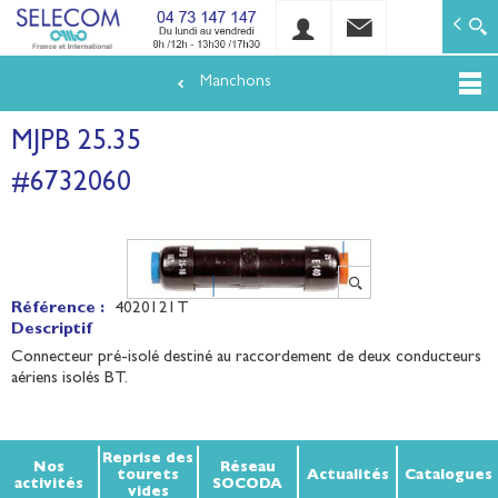
SELECOM
Matériels de réseaux électriques basse tension et mo
Manchons
Aller
au
MJPB 25.35
contenu
principal
#6732060
Référence :
4020121T
Descriptif
Connecteur pré-isolé destiné au raccordement de deux conducteurs
aériens isolés BT.
Reprise des
Nos
Réseau
tourets
Actualités
Catalogues
activités
SOCODA
vides