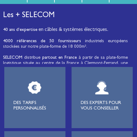
Les + SELECOM
en câbles & systèmes électriques.
40 ans d’expertise
4000 références de 50 fournisseurs
industriels européens
stockées sur notre plate-forme de 18 000m².
SELECOM
distribue
partout en France
à partir de sa plate-forme
logistique située au centre de la France à Clermont-Ferrand, une
large gamme de fils et câbles d’énergie et de communication, de
câbles de réseaux et matériels de raccordement, de matériel
électrique
moyenne tension et basse tension
, de matériel
d’éclairage public et d'éco-mobilité destinée aux professionnels de
l’électricité.
Lignard
, monteur de réseaux électriques, installateur électrique,
DES TARIFS
DES EXPERTS POUR
tableautier, collectivité, municipalité, exploitation agricole,
PERSONNALISÉS
VOUS CONSEILLER
exploitant de carrière, cimenterie, centre de loisirs
(camping,
hôtellerie de plein-air
, parc d’attraction, station de ski, club de
golf…), commune, mairie, collectivité locale, syndicat
d’électrification, site industriel, scierie, site logistique, station de
pompage, intégrateur pour l’industrie, centre de formation,