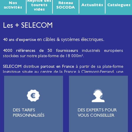
Reprise des
Nos
Réseau
tourets
Actualités
Catalogues
activités
SOCODA
vides
Les + SELECOM
en câbles & systèmes électriques.
40 ans d’expertise
4000 références de 50 fournisseurs
industriels européens
stockées sur notre plate-forme de 18 000m².
SELECOM
distribue
partout en France
à partir de sa plate-forme
logistique située au centre de la France à Clermont-Ferrand, une
large gamme de fils et câbles d’énergie et de communication, de
câbles de réseaux et matériels de raccordement, de matériel
électrique
moyenne tension et basse tension
, de matériel
d’éclairage public et d'éco-mobilité destinée aux professionnels de
l’électricité.
Lignard
, monteur de réseaux électriques, installateur électrique,
DES TARIFS
DES EXPERTS POUR
tableautier, collectivité, municipalité, exploitation agricole,
PERSONNALISÉS
VOUS CONSEILLER
exploitant de carrière, cimenterie, centre de loisirs
(camping,
hôtellerie de plein-air
, parc d’attraction, station de ski, club de
golf…), commune, mairie, collectivité locale, syndicat