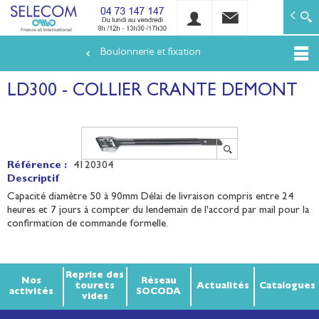
SELECOM
Matériels de réseaux électriques basse tension et mo
Boulonnerie et fixation
Aller
au
LD300 - COLLIER CRANTE DEMONT
contenu
principal
Référence :
4120304
Descriptif
Capacité diamètre 50 à 90mm Délai de livraison compris entre 24
heures et 7 jours à compter du lendemain de l'accord par mail pour la
confirmation de commande formelle.
Reprise des
Nos
Réseau
tourets
Actualités
Catalogues
activités
SOCODA
vides