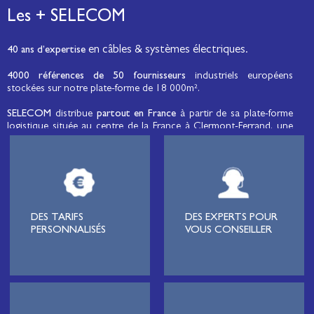
Les + SELECOM
en câbles & systèmes électriques.
40 ans d’expertise
4000 références de 50 fournisseurs
industriels européens
stockées sur notre plate-forme de 18 000m².
SELECOM
distribue
partout en France
à partir de sa plate-forme
logistique située au centre de la France à Clermont-Ferrand, une
large gamme de fils et câbles d’énergie et de communication, de
câbles de réseaux et matériels de raccordement, de matériel
électrique
moyenne tension et basse tension
, de matériel
d’éclairage public et d'éco-mobilité destinée aux professionnels de
l’électricité.
Lignard
, monteur de réseaux électriques, installateur électrique,
DES TARIFS
DES EXPERTS POUR
tableautier, collectivité, municipalité, exploitation agricole,
PERSONNALISÉS
VOUS CONSEILLER
exploitant de carrière, cimenterie, centre de loisirs
(camping,
hôtellerie de plein-air
, parc d’attraction, station de ski, club de
golf…), commune, mairie, collectivité locale, syndicat
d’électrification, site industriel, scierie, site logistique, station de
pompage, intégrateur pour l’industrie, centre de formation,
distributeur généraliste ou spécialiste de la maintenance, tous