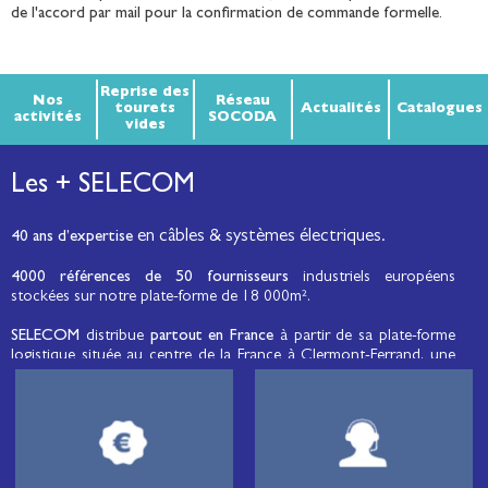
de l'accord par mail pour la confirmation de commande formelle.
Reprise des
Nos
Réseau
tourets
Actualités
Catalogues
activités
SOCODA
vides
Les + SELECOM
en câbles & systèmes électriques.
40 ans d’expertise
4000 références de 50 fournisseurs
industriels européens
stockées sur notre plate-forme de 18 000m².
SELECOM
distribue
partout en France
à partir de sa plate-forme
logistique située au centre de la France à Clermont-Ferrand, une
large gamme de fils et câbles d’énergie et de communication, de
câbles de réseaux et matériels de raccordement, de matériel
électrique
moyenne tension et basse tension
, de matériel
d’éclairage public et d'éco-mobilité destinée aux professionnels de
l’électricité.