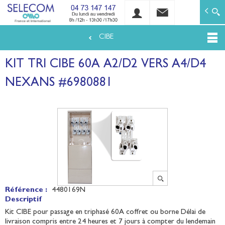
SELECOM
Matériels de réseaux électriques basse tension et mo
CIBE
Aller
au
KIT TRI CIBE 60A A2/D2 VERS A4/D4
contenu
principal
NEXANS #6980881
Référence :
4480169N
Descriptif
Kit CIBE pour passage en triphasé 60A coffret ou borne Délai de
livraison compris entre 24 heures et 7 jours à compter du lendemain