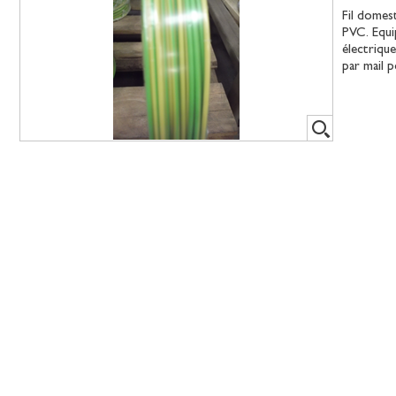
Fil domes
PVC. Equip
électriqu
par mail 