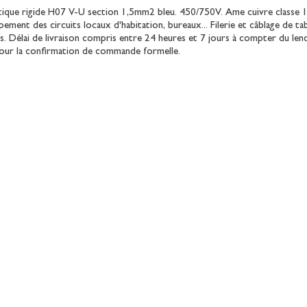
tique rigide H07 V-U section 1,5mm2 bleu. 450/750V. Ame cuivre classe 1 
ement des circuits locaux d'habitation, bureaux... Filerie et câblage de ta
es. Délai de livraison compris entre 24 heures et 7 jours à compter du len
pour la confirmation de commande formelle.