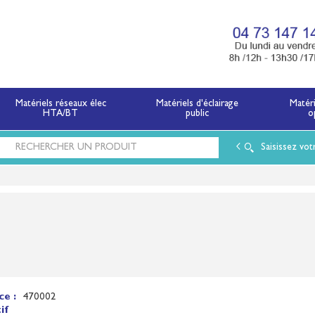
x électriques basse tension et moyenne tension.
Matériels réseaux élec
Matériels d'éclairage
Matér
HTA/BT
public
o
Saisissez vot
ce :
470002
if