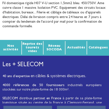
Fil domestique rigide H07 V-U section 1,5mm2 bleu. 450/750V. Ame
cuivre classe 1 massive. Isolation PVC. Equipement des circuits locaux
d'habitation, bureaux... Filerie et câblage de tableaux ou d'appareils
électriques. Délai de livraison compris entre 24 heures et 7 jours à
compter du lendemain de l'accord par mail pour la confirmation de
commande formelle.
Reprise des
Nos
Réseau
tourets
Actualités
Catalogues
activités
SOCODA
vides
Les + SELECOM
en câbles & systèmes électriques.
40 ans d’expertise
4000 références de 50 fournisseurs
industriels européens
stockées sur notre plate-forme de 18 000m².
SELECOM
distribue
partout en France
à partir de sa plate-forme
logistique située au centre de la France à Clermont-Ferrand, une
large gamme de fils et câbles d’énergie et de communication, de