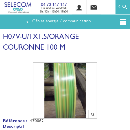
SELECOM
Matériels de réseaux électriques basse tension et mo
Câbles énergie / communication
Aller
au
H07V-U/1X1.5/ORANGE
contenu
principal
COURONNE 100 M
Référence :
470062
Descriptif