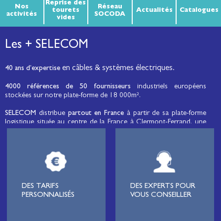
Reprise des
Nos
Réseau
tourets
Actualités
Catalogues
activités
SOCODA
vides
Les + SELECOM
en câbles & systèmes électriques.
40 ans d’expertise
4000 références de 50 fournisseurs
industriels européens
stockées sur notre plate-forme de 18 000m².
SELECOM
distribue
partout en France
à partir de sa plate-forme
logistique située au centre de la France à Clermont-Ferrand, une
large gamme de fils et câbles d’énergie et de communication, de
câbles de réseaux et matériels de raccordement, de matériel
électrique
moyenne tension et basse tension
, de matériel
d’éclairage public et d'éco-mobilité destinée aux professionnels de
l’électricité.
Lignard
, monteur de réseaux électriques, installateur électrique,
DES TARIFS
DES EXPERTS POUR
tableautier, collectivité, municipalité, exploitation agricole,
PERSONNALISÉS
VOUS CONSEILLER
exploitant de carrière, cimenterie, centre de loisirs
(camping,
hôtellerie de plein-air
, parc d’attraction, station de ski, club de
golf…), commune, mairie, collectivité locale, syndicat