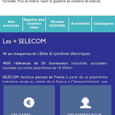
formelle. Prix au mètre. Saisir la quantité en nombre de mètres.
Reprise des
Nos
Réseau
tourets
Actualités
Catalogues
activités
SOCODA
vides
Les + SELECOM
en câbles & systèmes électriques.
40 ans d’expertise
4000 références de 50 fournisseurs
industriels européens
stockées sur notre plate-forme de 18 000m².
SELECOM
distribue
partout en France
à partir de sa plate-forme
logistique située au centre de la France à Clermont-Ferrand, une
large gamme de fils et câbles d’énergie et de communication, de
câbles de réseaux et matériels de raccordement, de matériel
électrique
moyenne tension et basse tension
, de matériel
d’éclairage public et d'éco-mobilité destinée aux professionnels de
l’électricité.
Lignard
, monteur de réseaux électriques, installateur électrique,