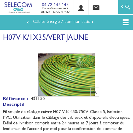
SELECOM
Matériels de réseaux électriques basse tension et mo
Câbles énergie / communication
Aller
au
H07V-K/1X35/VERT-JAUNE
contenu
principal
Référence :
431150
Descriptif
Fil souple de câblage cuivre H07 V-K 450/750V. Classe 5, Isolation
PVC. Utilisation dans le câblage des tableaux et d'appareils électriques.
Délai de livraison compris entre 24 heures et 7 jours à compter du
lendemain de l'accord par mail pour la confirmation de commande