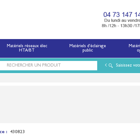
x électriques basse tension et moyenne tension.
Matériels réseaux élec
Matériels d'éclairage
Matér
HTA/BT
public
o
Saisissez vot
ce :
430823