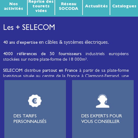
Reprise des
Nos
Réseau
tourets
Actualités
Catalogues
activités
SOCODA
vides
Les + SELECOM
en câbles & systèmes électriques.
40 ans d’expertise
4000 références de 50 fournisseurs
industriels européens
stockées sur notre plate-forme de 18 000m².
SELECOM
distribue
partout en France
à partir de sa plate-forme
logistique située au centre de la France à Clermont-Ferrand, une
large gamme de fils et câbles d’énergie et de communication, de
câbles de réseaux et matériels de raccordement, de matériel
électrique
moyenne tension et basse tension
, de matériel
d’éclairage public et d'éco-mobilité destinée aux professionnels de
l’électricité.
Lignard
, monteur de réseaux électriques, installateur électrique,
DES TARIFS
DES EXPERTS POUR
tableautier, collectivité, municipalité, exploitation agricole,
PERSONNALISÉS
VOUS CONSEILLER
exploitant de carrière, cimenterie, centre de loisirs
(camping,
hôtellerie de plein-air
, parc d’attraction, station de ski, club de
golf…), commune, mairie, collectivité locale, syndicat