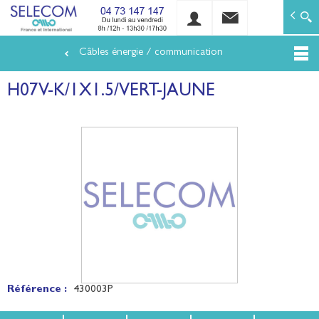
SELECOM
Matériels de réseaux électriques basse tension et mo
Câbles énergie / communication
Aller
au
H07V-K/1X1.5/VERT-JAUNE
contenu
principal
Référence :
430003P