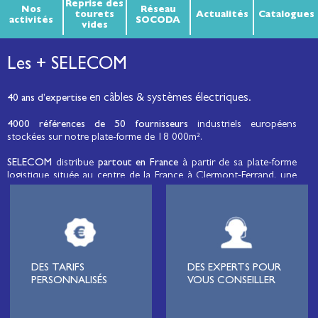
Reprise des
Nos
Réseau
tourets
Actualités
Catalogues
activités
SOCODA
vides
Les + SELECOM
en câbles & systèmes électriques.
40 ans d’expertise
4000 références de 50 fournisseurs
industriels européens
stockées sur notre plate-forme de 18 000m².
SELECOM
distribue
partout en France
à partir de sa plate-forme
logistique située au centre de la France à Clermont-Ferrand, une
large gamme de fils et câbles d’énergie et de communication, de
câbles de réseaux et matériels de raccordement, de matériel
électrique
moyenne tension et basse tension
, de matériel
d’éclairage public et d'éco-mobilité destinée aux professionnels de
l’électricité.
Lignard
, monteur de réseaux électriques, installateur électrique,
DES TARIFS
DES EXPERTS POUR
tableautier, collectivité, municipalité, exploitation agricole,
PERSONNALISÉS
VOUS CONSEILLER
exploitant de carrière, cimenterie, centre de loisirs
(camping,
hôtellerie de plein-air
, parc d’attraction, station de ski, club de
golf…), commune, mairie, collectivité locale, syndicat