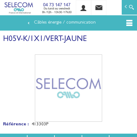
SELECOM
Matériels de réseaux électriques basse tension et mo
Câbles énergie / communication
Aller
au
H05V-K/1X1/VERT-JAUNE
contenu
principal
Référence :
413303P