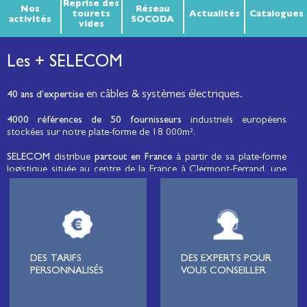
Reprise des
Nos
Réseau
tourets
Actualités
Catalogues
activités
SOCODA
vides
Les + SELECOM
en câbles & systèmes électriques.
40 ans d’expertise
4000 références de 50 fournisseurs
industriels européens
stockées sur notre plate-forme de 18 000m².
SELECOM
distribue
partout en France
à partir de sa plate-forme
logistique située au centre de la France à Clermont-Ferrand, une
large gamme de fils et câbles d’énergie et de communication, de
câbles de réseaux et matériels de raccordement, de matériel
électrique
moyenne tension et basse tension
, de matériel
d’éclairage public et d'éco-mobilité destinée aux professionnels de
l’électricité.
Lignard
, monteur de réseaux électriques, installateur électrique,
DES TARIFS
DES EXPERTS POUR
tableautier, collectivité, municipalité, exploitation agricole,
PERSONNALISÉS
VOUS CONSEILLER
exploitant de carrière, cimenterie, centre de loisirs
(camping,
hôtellerie de plein-air
, parc d’attraction, station de ski, club de
golf…), commune, mairie, collectivité locale, syndicat