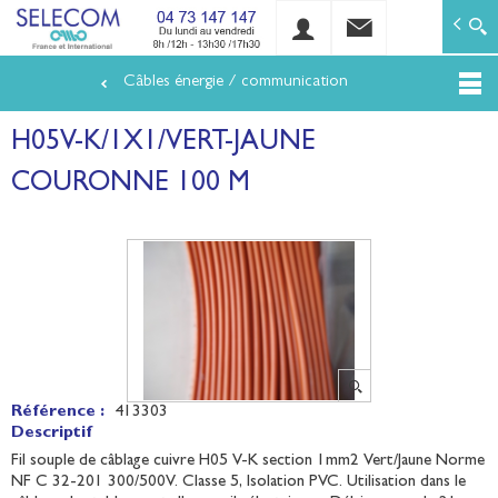
SELECOM
Matériels de réseaux électriques basse tension et mo
Câbles énergie / communication
Aller
au
H05V-K/1X1/VERT-JAUNE
contenu
principal
COURONNE 100 M
Référence :
413303
Descriptif
Fil souple de câblage cuivre H05 V-K section 1mm2 Vert/Jaune Norme
NF C 32-201 300/500V. Classe 5, Isolation PVC. Utilisation dans le