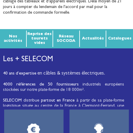
câblage des tableaux et d'appareils électriques. Délai moyen de 21
jours à compter du lendemain de l'accord par mail pour la
confirmation de commande formelle.
Reprise des
Nos
Réseau
tourets
Actualités
Catalogues
activités
SOCODA
vides
Les + SELECOM
en câbles & systèmes électriques.
40 ans d’expertise
4000 références de 50 fournisseurs
industriels européens
stockées sur notre plate-forme de 18 000m².
SELECOM
distribue
partout en France
à partir de sa plate-forme
logistique située au centre de la France à Clermont-Ferrand, une
large gamme de fils et câbles d’énergie et de communication, de
câbles de réseaux et matériels de raccordement, de matériel
électrique
moyenne tension et basse tension
, de matériel
d’éclairage public et d'éco-mobilité destinée aux professionnels de
l’électricité.