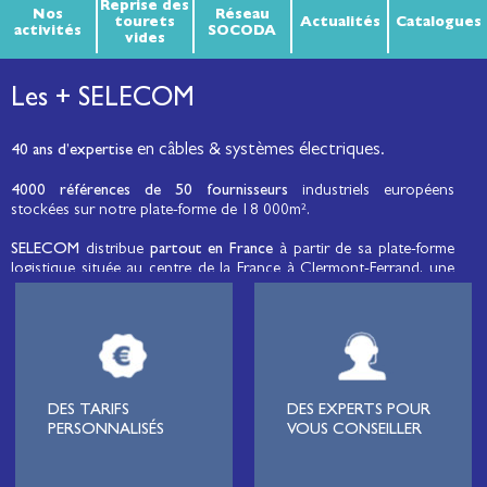
Reprise des
Nos
Réseau
tourets
Actualités
Catalogues
activités
SOCODA
vides
Les + SELECOM
en câbles & systèmes électriques.
40 ans d’expertise
4000 références de 50 fournisseurs
industriels européens
stockées sur notre plate-forme de 18 000m².
SELECOM
distribue
partout en France
à partir de sa plate-forme
logistique située au centre de la France à Clermont-Ferrand, une
large gamme de fils et câbles d’énergie et de communication, de
câbles de réseaux et matériels de raccordement, de matériel
électrique
moyenne tension et basse tension
, de matériel
d’éclairage public et d'éco-mobilité destinée aux professionnels de
l’électricité.
Lignard
, monteur de réseaux électriques, installateur électrique,
DES TARIFS
DES EXPERTS POUR
tableautier, collectivité, municipalité, exploitation agricole,
PERSONNALISÉS
VOUS CONSEILLER
exploitant de carrière, cimenterie, centre de loisirs
(camping,
hôtellerie de plein-air
, parc d’attraction, station de ski, club de
golf…), commune, mairie, collectivité locale, syndicat