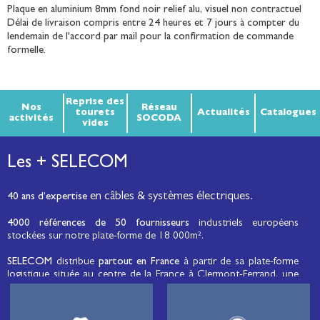
Plaque en aluminium 8mm fond noir relief alu, visuel non contractuel
Délai de livraison compris entre 24 heures et 7 jours à compter du
lendemain de l'accord par mail pour la confirmation de commande
formelle.
Reprise des
Nos
Réseau
tourets
Actualités
Catalogues
activités
SOCODA
vides
Les + SELECOM
en câbles & systèmes électriques.
40 ans d’expertise
4000 références de 50 fournisseurs
industriels européens
stockées sur notre plate-forme de 18 000m².
SELECOM
distribue
partout en France
à partir de sa plate-forme
logistique située au centre de la France à Clermont-Ferrand, une
large gamme de fils et câbles d’énergie et de communication, de
câbles de réseaux et matériels de raccordement, de matériel
électrique
moyenne tension et basse tension
, de matériel