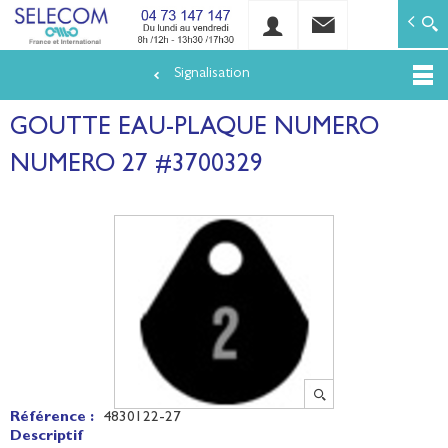
SELECOM
Matériels de réseaux électriques basse tension et mo
Signalisation
Aller
au
GOUTTE EAU-PLAQUE NUMERO
contenu
principal
NUMERO 27 #3700329
Référence :
4830122-27
Descriptif