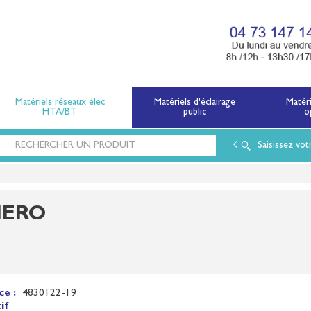
x électriques basse tension et moyenne tension.
Matériels réseaux élec
Matériels d'éclairage
Matér
HTA/BT
public
o
Saisissez vot
MERO
ce :
4830122-19
if