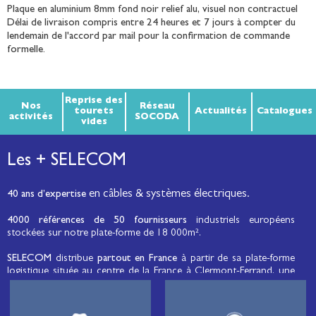
Plaque en aluminium 8mm fond noir relief alu, visuel non contractuel
Délai de livraison compris entre 24 heures et 7 jours à compter du
lendemain de l'accord par mail pour la confirmation de commande
formelle.
Reprise des
Nos
Réseau
tourets
Actualités
Catalogues
activités
SOCODA
vides
Les + SELECOM
en câbles & systèmes électriques.
40 ans d’expertise
4000 références de 50 fournisseurs
industriels européens
stockées sur notre plate-forme de 18 000m².
SELECOM
distribue
partout en France
à partir de sa plate-forme
logistique située au centre de la France à Clermont-Ferrand, une
large gamme de fils et câbles d’énergie et de communication, de
câbles de réseaux et matériels de raccordement, de matériel
électrique
moyenne tension et basse tension
, de matériel