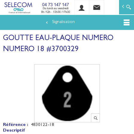
SELECOM
Matériels de réseaux électriques basse tension et mo
Signalisation
Aller
au
GOUTTE EAU-PLAQUE NUMERO
contenu
principal
NUMERO 18 #3700329
Référence :
4830122-18
Descriptif