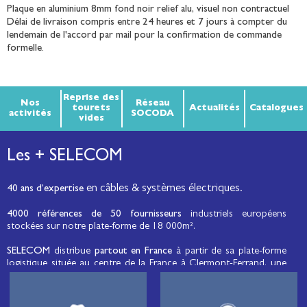
Plaque en aluminium 8mm fond noir relief alu, visuel non contractuel
Délai de livraison compris entre 24 heures et 7 jours à compter du
lendemain de l'accord par mail pour la confirmation de commande
formelle.
Reprise des
Nos
Réseau
tourets
Actualités
Catalogues
activités
SOCODA
vides
Les + SELECOM
en câbles & systèmes électriques.
40 ans d’expertise
4000 références de 50 fournisseurs
industriels européens
stockées sur notre plate-forme de 18 000m².
SELECOM
distribue
partout en France
à partir de sa plate-forme
logistique située au centre de la France à Clermont-Ferrand, une
large gamme de fils et câbles d’énergie et de communication, de
câbles de réseaux et matériels de raccordement, de matériel
électrique
moyenne tension et basse tension
, de matériel