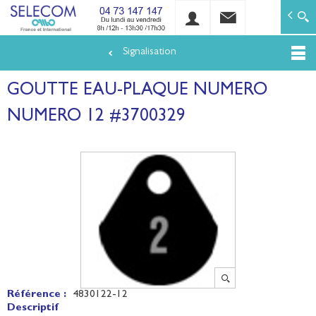
SELECOM
Matériels de réseaux électriques basse tension et mo
Signalisation
Aller
au
GOUTTE EAU-PLAQUE NUMERO
contenu
principal
NUMERO 12 #3700329
Référence :
4830122-12
Descriptif