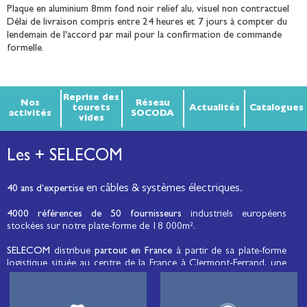
Plaque en aluminium 8mm fond noir relief alu, visuel non contractuel
Délai de livraison compris entre 24 heures et 7 jours à compter du
lendemain de l'accord par mail pour la confirmation de commande
formelle.
Reprise des
Nos
Réseau
tourets
Actualités
Catalogues
activités
SOCODA
vides
Les + SELECOM
en câbles & systèmes électriques.
40 ans d’expertise
4000 références de 50 fournisseurs
industriels européens
stockées sur notre plate-forme de 18 000m².
SELECOM
distribue
partout en France
à partir de sa plate-forme
logistique située au centre de la France à Clermont-Ferrand, une
large gamme de fils et câbles d’énergie et de communication, de
câbles de réseaux et matériels de raccordement, de matériel
électrique
moyenne tension et basse tension
, de matériel