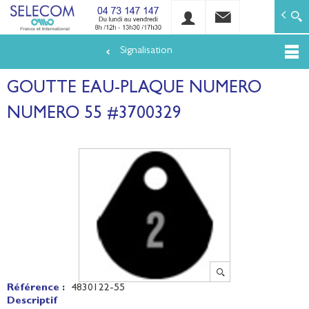
SELECOM
Matériels de réseaux électriques basse tension et mo
Signalisation
Aller
au
GOUTTE EAU-PLAQUE NUMERO
contenu
principal
NUMERO 55 #3700329
Référence :
4830122-55
Descriptif