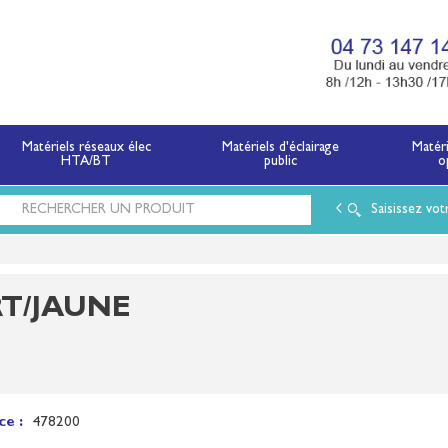
x électriques basse tension et moyenne tension.
Matériels réseaux élec
Matériels d'éclairage
Matér
HTA/BT
public
o
Saisissez vot
RT/JAUNE
ce :
478200