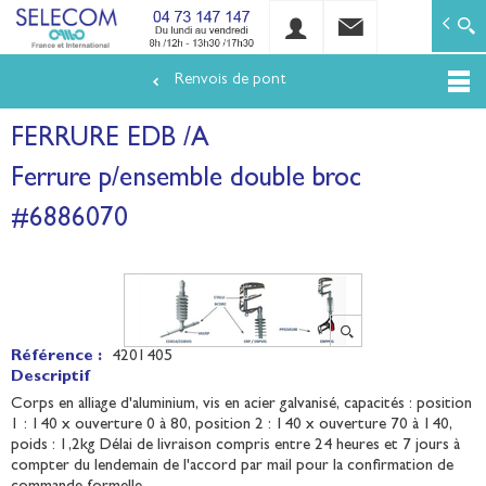
SELECOM
Matériels de réseaux électriques basse tension et mo
Renvois de pont
Aller
au
FERRURE EDB /A
contenu
principal
Ferrure p/ensemble double broc
#6886070
Référence :
4201405
Descriptif
Corps en alliage d'aluminium, vis en acier galvanisé, capacités : position
1 : 140 x ouverture 0 à 80, position 2 : 140 x ouverture 70 à 140,
poids : 1,2kg Délai de livraison compris entre 24 heures et 7 jours à
compter du lendemain de l'accord par mail pour la confirmation de