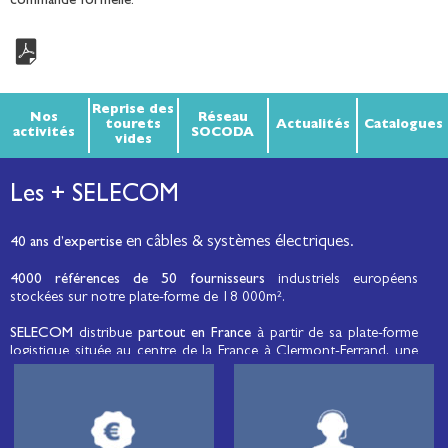
commande formelle.
Reprise des
Nos
Réseau
tourets
Actualités
Catalogues
activités
SOCODA
vides
Les + SELECOM
en câbles & systèmes électriques.
40 ans d’expertise
4000 références de 50 fournisseurs
industriels européens
stockées sur notre plate-forme de 18 000m².
SELECOM
distribue
partout en France
à partir de sa plate-forme
logistique située au centre de la France à Clermont-Ferrand, une
large gamme de fils et câbles d’énergie et de communication, de
câbles de réseaux et matériels de raccordement, de matériel
électrique
moyenne tension et basse tension
, de matériel
d’éclairage public et d'éco-mobilité destinée aux professionnels de
l’électricité.