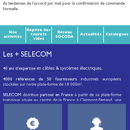
du lendemain de l'accord par mail pour la confirmation de commande
formelle.
Reprise des
Nos
Réseau
tourets
Actualités
Catalogues
activités
SOCODA
vides
Les + SELECOM
en câbles & systèmes électriques.
40 ans d’expertise
4000 références de 50 fournisseurs
industriels européens
stockées sur notre plate-forme de 18 000m².
SELECOM
distribue
partout en France
à partir de sa plate-forme
logistique située au centre de la France à Clermont-Ferrand, une
large gamme de fils et câbles d’énergie et de communication, de
câbles de réseaux et matériels de raccordement, de matériel
électrique
moyenne tension et basse tension
, de matériel
d’éclairage public et d'éco-mobilité destinée aux professionnels de
l’électricité.