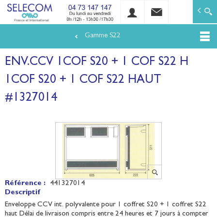
SELECOM
Matériels de réseaux électriques basse tension et mo
Gamme S22
Aller
au
ENV.CCV 1COF S20 + 1 COF S22 H
contenu
principal
1COF S20 + 1 COF S22 HAUT
#1327014
Référence :
441327014
Descriptif
Enveloppe CCV int. polyvalente pour 1 coffret S20 + 1 coffret S22
haut Délai de livraison compris entre 24 heures et 7 jours à compter