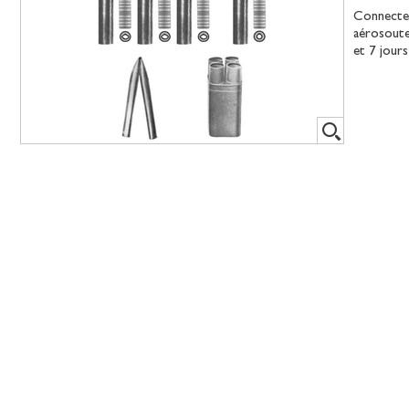
Connecteu
aérosoute
et 7 jour