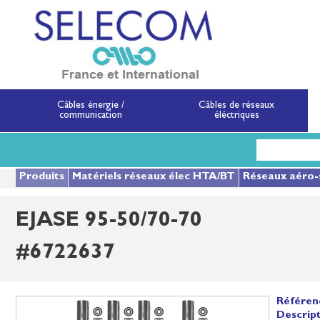
SELECOM
Matériels de réseau
Câbles énergie /
Câbles de réseaux
communication
éléctriques
Aller
au
contenu
principal
Produits
Matériels réseaux élec HTA/BT
Réseaux aéro-
EJASE 95-50/70-70
#6722637
Référen
Descript