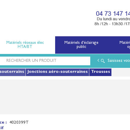
x électriques basse tension et moyenne tension.
Matériels réseaux élec
Matériels d'éclairage
Matér
HTA/BT
public
o
Saisissez vot
souterrains
Jonctions aéro-souterraines
Trousses
ce :
4020399T
if