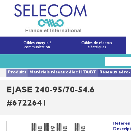
SELECOM
Matériels de réseau
Câbles énergie /
Câbles de réseaux
communication
éléctriques
Aller
au
contenu
principal
Produits
Matériels réseaux élec HTA/BT
Réseaux aéro-
EJASE 240-95/70-54.6
#6722641
Référen
Descript