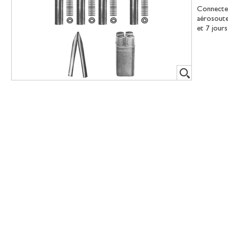
Connecteu
aérosoute
et 7 jour