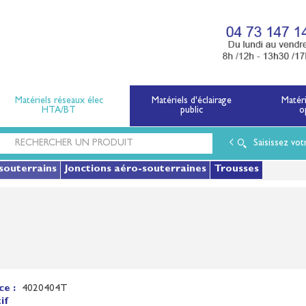
x électriques basse tension et moyenne tension.
Matériels réseaux élec
Matériels d'éclairage
Matér
HTA/BT
public
o
Saisissez vot
souterrains
Jonctions aéro-souterraines
Trousses
ce :
4020404T
if