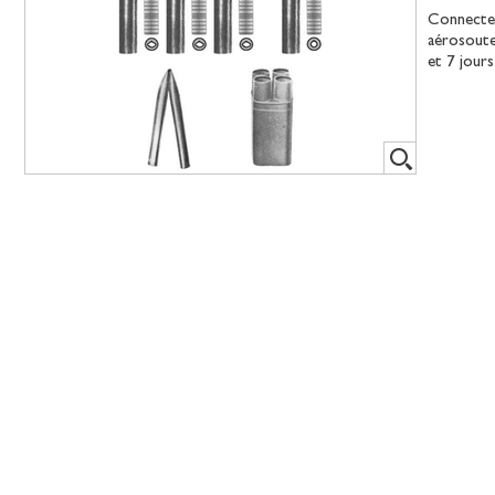
Connecteu
aérosoute
et 7 jour