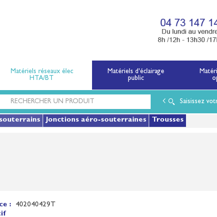
x électriques basse tension et moyenne tension.
Matériels réseaux élec
Matériels d'éclairage
Matér
HTA/BT
public
o
Saisissez vot
souterrains
Jonctions aéro-souterraines
Trousses
N
ce :
402040429T
if