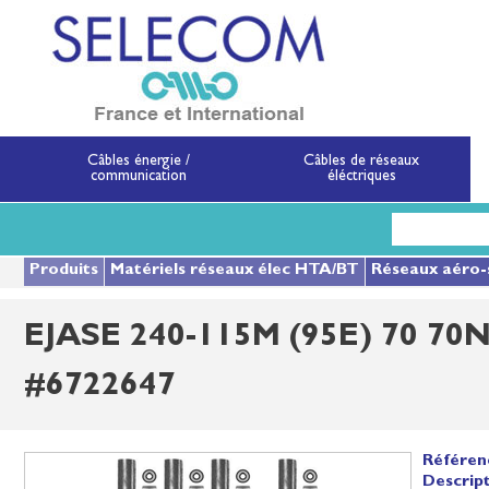
SELECOM
Matériels de réseau
Câbles énergie /
Câbles de réseaux
communication
éléctriques
Aller
au
contenu
principal
Produits
Matériels réseaux élec HTA/BT
Réseaux aéro-
EJASE 240-115M (95E) 70 70
#6722647
Référen
Descript