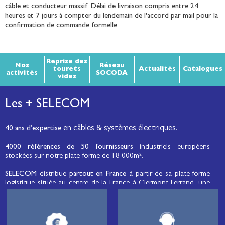
câble et conducteur massif. Délai de livraison compris entre 24
heures et 7 jours à compter du lendemain de l'accord par mail pour la
confirmation de commande formelle.
Reprise des
Nos
Réseau
tourets
Actualités
Catalogues
activités
SOCODA
vides
Les + SELECOM
en câbles & systèmes électriques.
40 ans d’expertise
4000 références de 50 fournisseurs
industriels européens
stockées sur notre plate-forme de 18 000m².
SELECOM
distribue
partout en France
à partir de sa plate-forme
logistique située au centre de la France à Clermont-Ferrand, une
large gamme de fils et câbles d’énergie et de communication, de
câbles de réseaux et matériels de raccordement, de matériel
électrique
moyenne tension et basse tension
, de matériel
d’éclairage public et d'éco-mobilité destinée aux professionnels de