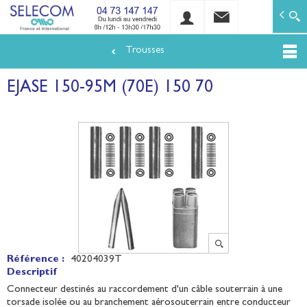
SELECOM
Matériels de réseaux électriques basse tension et mo
Trousses
Aller
au
EJASE 150-95M (70E) 150 70
contenu
principal
Référence :
40204039T
Descriptif
Connecteur destinés au raccordement d'un câble souterrain à une
torsade isolée ou au branchement aérosouterrain entre conducteur