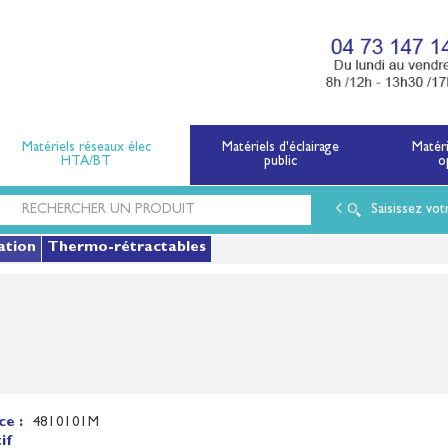
x électriques basse tension et moyenne tension.
Matériels réseaux élec
Matériels d'éclairage
Matér
HTA/BT
public
o
Saisissez vot
ation
Thermo-rétractables
ce :
4810101M
if