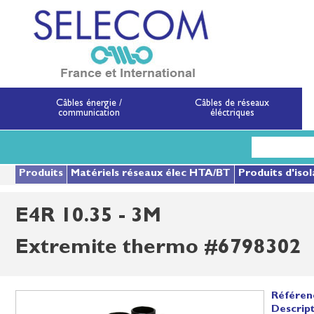
SELECOM
Matériels de réseau
Câbles énergie /
Câbles de réseaux
communication
éléctriques
Aller
au
contenu
principal
Produits
Matériels réseaux élec HTA/BT
Produits d'isol
E4R 10.35 - 3M
Extremite thermo #6798302
Référen
Descript